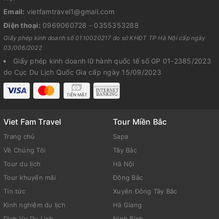
Email:
vietfamtravel1@gmail.com
Điện thoại:
0969060728 - 0355353288
Giấy phép kinh doanh số 0110020217 do sở KHĐT TP Hà Nội cấp ngày
03/006/2022
Giấy phép kinh doanh lữ hành quốc tế số GP 01-2385/2023
do Cục Du Lịch Quốc Gia cấp ngày 15/09/2023
Viet Fam Travel
Tour Miền Bắc
Trang chủ
Sapa
Về Chúng Tôi
Tây Bắc
Tour du lịch
Hà Nội
Tour khuyến mãi
Đông Bắc
Tin tức
Xuyên Đông Tây Bắc
Kinh nghiệm du lịch
Hà Giang
Dịch Vụ Du Lịch
Ninh Bình