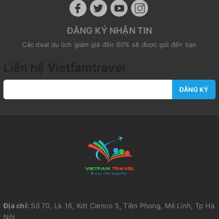
ĐĂNG KÝ NHẬN TIN
Các deal du lịch giảm giá đến 60% sẽ được gửi đến bạn
Liên hệ Vietfamtravel
ĐĂNG KÝ
Địa chỉ:
Số 70, Lk 16, Kdt Cienco 5, Tiền Phong, Mê Linh, Tp Hà
Nội